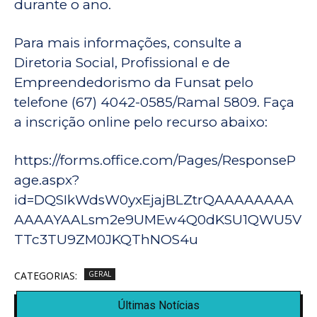
durante o ano.
Para mais informações, consulte a
Diretoria Social, Profissional e de
Empreendedorismo da Funsat pelo
telefone (67) 4042-0585/Ramal 5809. Faça
a inscrição online pelo recurso abaixo:
https://forms.office.com/Pages/ResponseP
age.aspx?
id=DQSIkWdsW0yxEjajBLZtrQAAAAAAAA
AAAAYAALsm2e9UMEw4Q0dKSU1QWU5V
TTc3TU9ZM0JKQThNOS4u
CATEGORIAS:
GERAL
Últimas Notícias