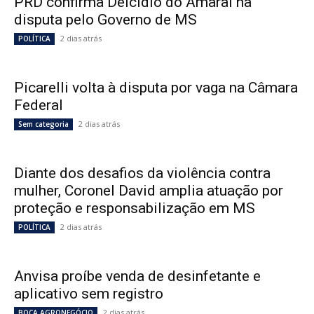
PRD confirma Delcídio do Amaral na
disputa pelo Governo de MS
2 dias atrás
POLÍTICA
Picarelli volta à disputa por vaga na Câmara
Federal
2 dias atrás
Sem categoria
Diante dos desafios da violência contra
mulher, Coronel David amplia atuação por
proteção e responsabilização em MS
2 dias atrás
POLÍTICA
Anvisa proíbe venda de desinfetante e
aplicativo sem registro
2 dias atrás
BOCA AGRONEGÓCIO