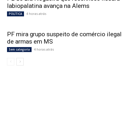
labiopalatina avança na Alems
4 horas atrás
POLÍTICA
PF mira grupo suspeito de comércio ilegal
de armas em MS
4 horas atrás
Sem categoria