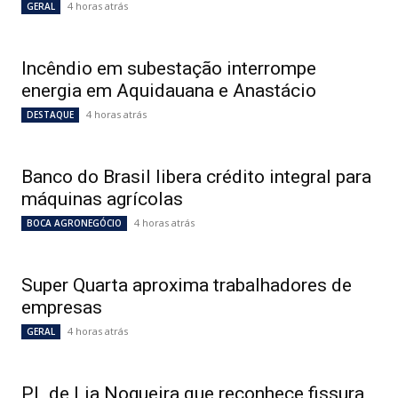
4 horas atrás
GERAL
Incêndio em subestação interrompe
energia em Aquidauana e Anastácio
4 horas atrás
DESTAQUE
Banco do Brasil libera crédito integral para
máquinas agrícolas
4 horas atrás
BOCA AGRONEGÓCIO
Super Quarta aproxima trabalhadores de
empresas
4 horas atrás
GERAL
PL de Lia Nogueira que reconhece fissura