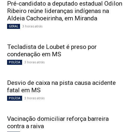
Pré-candidato a deputado estadual Odilon
Ribeiro reúne lideranças indígenas na
Aldeia Cachoeirinha, em Miranda
3 horas atrás
GERAL
Tecladista de Loubet é preso por
condenação em MS
3 horas atrás
POLÍCIA
Desvio de caixa na pista causa acidente
fatal em MS
3 horas atrás
POLÍCIA
Vacinação domiciliar reforça barreira
contra a raiva