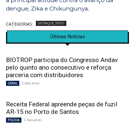
a principal atitude contra o avanço da
dengue, Zika e Chikungunya.
CATEGORIAS:
DESTAQUE_TEXTO
Últimas Notícias
BIOTROP participa do Congresso Andav
pelo quinto ano consecutivo e reforça
parceria com distribuidores
2 dias atrás
GERAL
Receita Federal apreende peças de fuzil
AR-15 no Porto de Santos
2 dias atrás
POLÍCIA