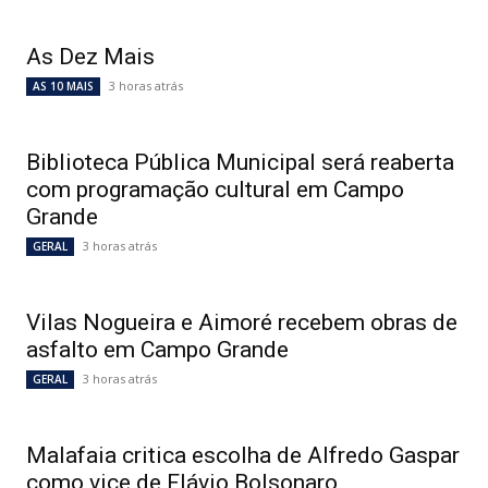
As Dez Mais
3 horas atrás
AS 10 MAIS
Biblioteca Pública Municipal será reaberta
com programação cultural em Campo
Grande
3 horas atrás
GERAL
Vilas Nogueira e Aimoré recebem obras de
asfalto em Campo Grande
3 horas atrás
GERAL
Malafaia critica escolha de Alfredo Gaspar
como vice de Flávio Bolsonaro