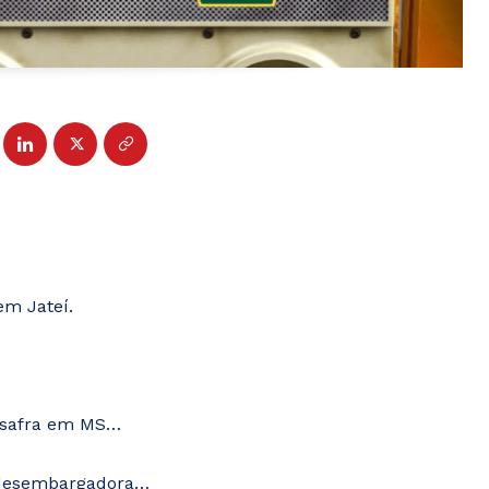
em Jateí.
ersafra em MS…
a desembargadora…