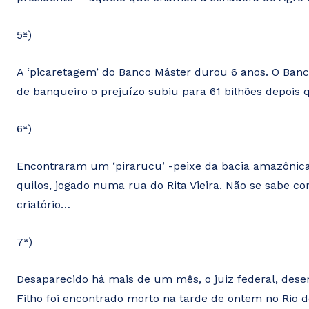
5ª)
A ‘picaretagem’ do Banco Máster durou 6 anos. O Ban
de banqueiro o prejuízo subiu para 61 bilhões depois
6ª)
Encontraram um ‘pirarucu’ -peixe da bacia amazônica
quilos, jogado numa rua do Rita Vieira. Não se sabe c
criatório…
7ª)
Desaparecido há mais de um mês, o juiz federal, desem
Filho foi encontrado morto na tarde de ontem no Rio d