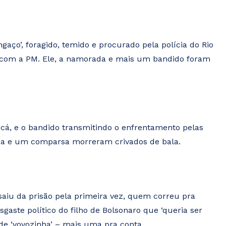
gaço’, foragido, temido e procurado pela polícia do Rio
o com a PM. Ele, a namorada e mais um bandido foram
a cá, e o bandido transmitindo o enfrentamento pelas
ada e um comparsa morreram crivados de bala.
 saiu da prisão pela primeira vez, quem correu pra
sgaste político do filho de Bolsonaro que ‘queria ser
de ‘vovozinha’ – mais uma pra conta…