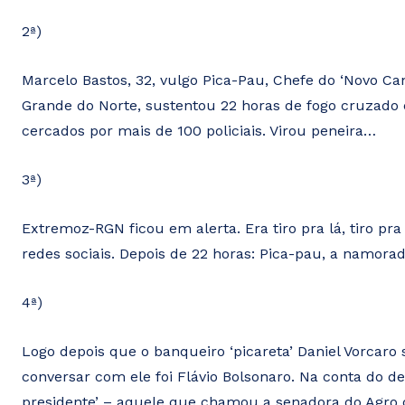
2ª)
Marcelo Bastos, 32, vulgo Pica-Pau, Chefe do ‘Novo Can
Grande do Norte, sustentou 22 horas de fogo cruzad
cercados por mais de 100 policiais. Virou peneira…
3ª)
Extremoz-RGN ficou em alerta. Era tiro pra lá, tiro pr
redes sociais. Depois de 22 horas: Pica-pau, a namor
4ª)
Logo depois que o banqueiro ‘picareta’ Daniel Vorcaro
conversar com ele foi Flávio Bolsonaro. Na conta do de
presidente’ – aquele que chamou a senadora do Agro 