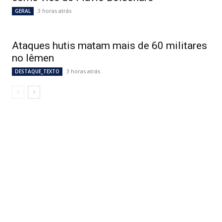
3 horas atrás
GERAL
Ataques hutis matam mais de 60 militares
no Iêmen
3 horas atrás
DESTAQUE_TEXTO