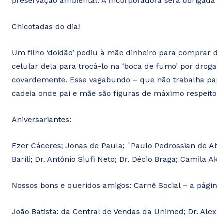
preservação ambiental. A Incorporadora será obrigada
Chicotadas do dia!
Um filho ‘doidão’ pediu à mãe dinheiro para comprar d
celular dela para trocá-lo na ‘boca de fumo’ por drog
covardemente. Esse vagabundo – que não trabalha para
cadeia onde pai e mãe são figuras de máximo respeito.
Aniversariantes:
Ezer Cáceres; Jonas de Paula; `Paulo Pedrossian de Ab
Barili; Dr. Antônio Siufi Neto; Dr. Décio Braga; Camila 
Nossos bons e queridos amigos: Carnê Social – a págin
João Batista: da Central de Vendas da Unimed; Dr. Ale