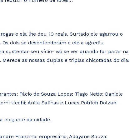
 a reduzir o número de lotes…
rogas e ela lhe deu 10 reais. Surtado ele agarrou o
a. Os dois se desentenderam e ele a agrediu
 sustentar seu vício- vai se ver quando for parar na
 Merece as nossas duplas e triplas chicotadas do dia!
rantes; Fácio de Souza Lopes; Tiago Netto; Daniele
Akemi Uechi; Anita Salinas e Lucas Potrich Dolzan.
a elegante da cidade.
xandre Fronzino: empresário; Adayane Souza: