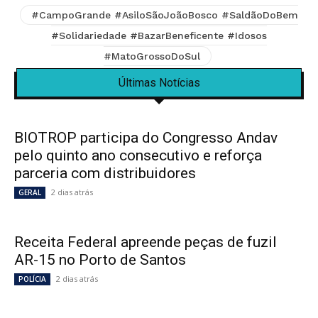
#CampoGrande #AsiloSãoJoãoBosco #SaldãoDoBem
#Solidariedade #BazarBeneficente #Idosos
#MatoGrossoDoSul
Últimas Notícias
BIOTROP participa do Congresso Andav
pelo quinto ano consecutivo e reforça
parceria com distribuidores
2 dias atrás
GERAL
Receita Federal apreende peças de fuzil
AR-15 no Porto de Santos
2 dias atrás
POLÍCIA