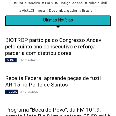
#RioDeJaneiro #TRF2 #JustiçaFederal #PolíciaCivil
#VistaChinesa #Desembargador #Brasil
Últimas Notícias
BIOTROP participa do Congresso Andav
pelo quinto ano consecutivo e reforça
parceria com distribuidores
8 horas atrás
GERAL
Receita Federal apreende peças de fuzil
AR-15 no Porto de Santos
8 horas atrás
POLÍCIA
Programa “Boca do Povo”, da FM 101.9,