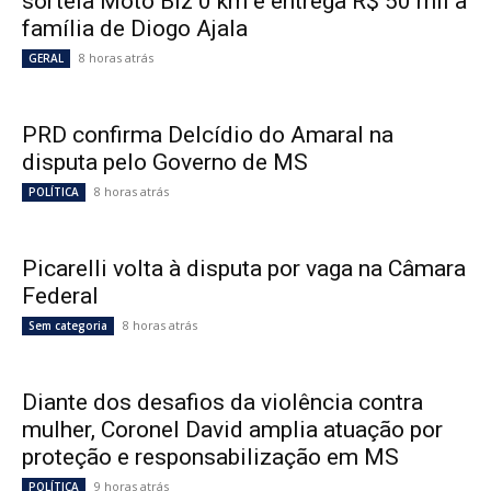
sorteia Moto Biz 0 km e entrega R$ 50 mil à
família de Diogo Ajala
8 horas atrás
GERAL
PRD confirma Delcídio do Amaral na
disputa pelo Governo de MS
8 horas atrás
POLÍTICA
Picarelli volta à disputa por vaga na Câmara
Federal
8 horas atrás
Sem categoria
Diante dos desafios da violência contra
mulher, Coronel David amplia atuação por
proteção e responsabilização em MS
9 horas atrás
POLÍTICA