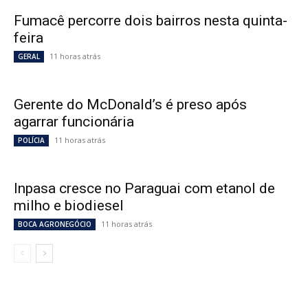
Fumacê percorre dois bairros nesta quinta-
feira
11 horas atrás
GERAL
Gerente do McDonald’s é preso após
agarrar funcionária
11 horas atrás
POLÍCIA
Inpasa cresce no Paraguai com etanol de
milho e biodiesel
11 horas atrás
BOCA AGRONEGÓCIO