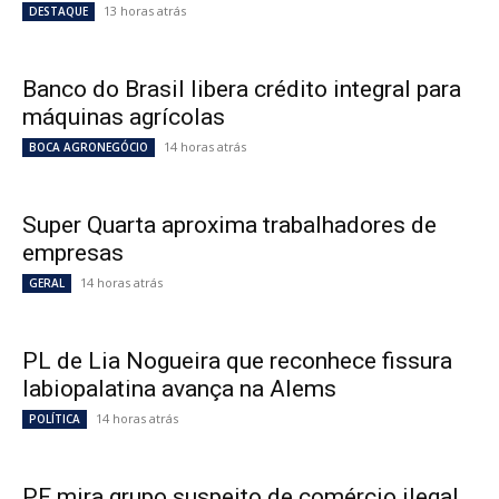
13 horas atrás
DESTAQUE
Banco do Brasil libera crédito integral para
máquinas agrícolas
14 horas atrás
BOCA AGRONEGÓCIO
Super Quarta aproxima trabalhadores de
empresas
14 horas atrás
GERAL
PL de Lia Nogueira que reconhece fissura
labiopalatina avança na Alems
14 horas atrás
POLÍTICA
PF mira grupo suspeito de comércio ilegal