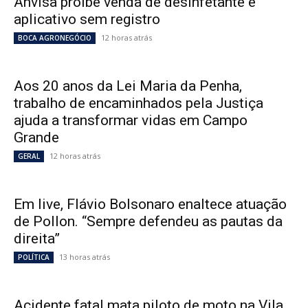
Anvisa proíbe venda de desinfetante e
aplicativo sem registro
12 horas atrás
BOCA AGRONEGÓCIO
Aos 20 anos da Lei Maria da Penha,
trabalho de encaminhados pela Justiça
ajuda a transformar vidas em Campo
Grande
12 horas atrás
GERAL
Em live, Flávio Bolsonaro enaltece atuação
de Pollon. “Sempre defendeu as pautas da
direita”
13 horas atrás
POLÍTICA
Acidente fatal mata piloto de moto na Vila