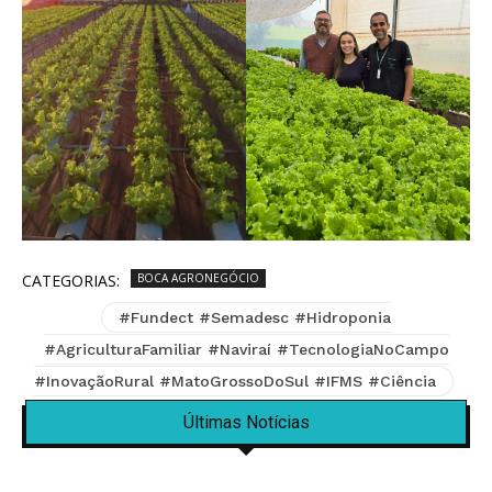
CATEGORIAS:
BOCA AGRONEGÓCIO
#Fundect #Semadesc #Hidroponia
#AgriculturaFamiliar #Naviraí #TecnologiaNoCampo
#InovaçãoRural #MatoGrossoDoSul #IFMS #Ciência
Últimas Notícias