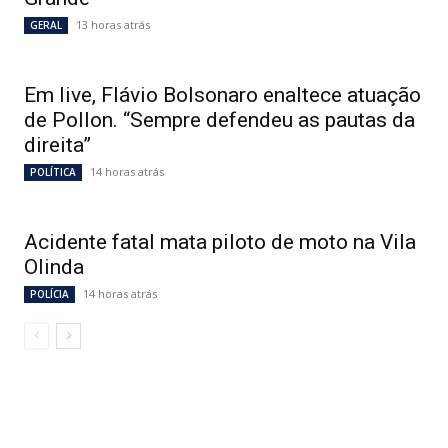
13 horas atrás
GERAL
Em live, Flávio Bolsonaro enaltece atuação
de Pollon. “Sempre defendeu as pautas da
direita”
14 horas atrás
POLÍTICA
Acidente fatal mata piloto de moto na Vila
Olinda
14 horas atrás
POLÍCIA