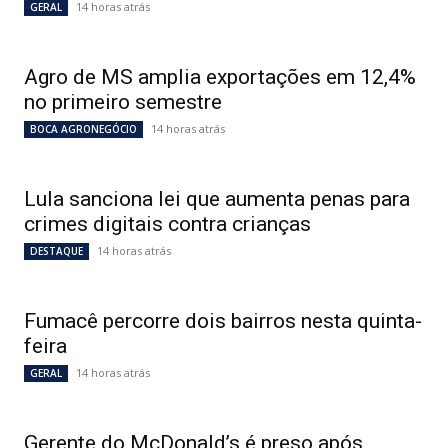
14 horas atrás
GERAL
Agro de MS amplia exportações em 12,4%
no primeiro semestre
14 horas atrás
BOCA AGRONEGÓCIO
Lula sanciona lei que aumenta penas para
crimes digitais contra crianças
14 horas atrás
DESTAQUE
Fumacê percorre dois bairros nesta quinta-
feira
14 horas atrás
GERAL
Gerente do McDonald’s é preso após