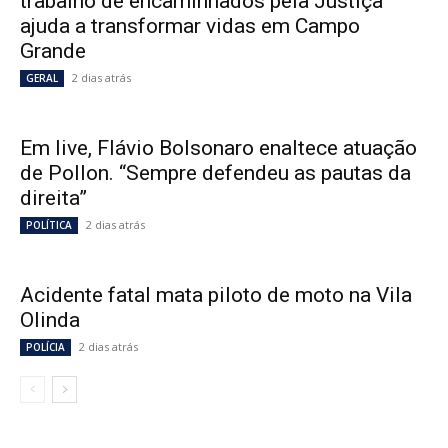
trabalho de encaminhados pela Justiça
ajuda a transformar vidas em Campo
Grande
2 dias atrás
GERAL
Em live, Flávio Bolsonaro enaltece atuação
de Pollon. “Sempre defendeu as pautas da
direita”
2 dias atrás
POLÍTICA
Acidente fatal mata piloto de moto na Vila
Olinda
2 dias atrás
POLÍCIA