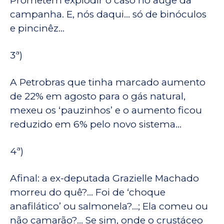
Prometem explodir o caso no auge da
campanha. E, nós daqui… só de binóculos
e pincinêz…
3ª)
A Petrobras que tinha marcado aumento
de 22% em agosto para o gás natural,
mexeu os ‘pauzinhos’ e o aumento ficou
reduzido em 6% pelo novo sistema…
4ª)
Afinal: a ex-deputada Grazielle Machado
morreu do quê?… Foi de ‘choque
anafilático’ ou salmonela?…; Ela comeu ou
não camarão?… Se sim, onde o crustáceo