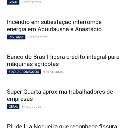
5 horas atrás
GERAL
Incêndio em subestação interrompe
energia em Aquidauana e Anastácio
5 horas atrás
DESTAQUE
Banco do Brasil libera crédito integral para
máquinas agrícolas
5 horas atrás
BOCA AGRONEGÓCIO
Super Quarta aproxima trabalhadores de
empresas
5 horas atrás
GERAL
PL de Lia Nogueira que reconhece fissura