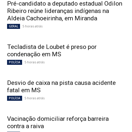
Pré-candidato a deputado estadual Odilon
Ribeiro reúne lideranças indígenas na
Aldeia Cachoeirinha, em Miranda
5 horas atrás
GERAL
Tecladista de Loubet é preso por
condenação em MS
5 horas atrás
POLÍCIA
Desvio de caixa na pista causa acidente
fatal em MS
5 horas atrás
POLÍCIA
Vacinação domiciliar reforça barreira
contra a raiva