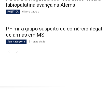
labiopalatina avança na Alems
6 horas atrás
POLÍTICA
PF mira grupo suspeito de comércio ilegal
de armas em MS
6 horas atrás
Sem categoria