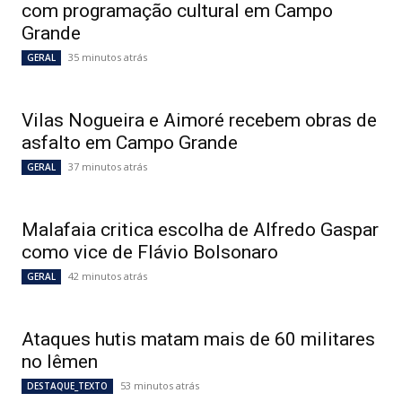
com programação cultural em Campo
Grande
35 minutos atrás
GERAL
Vilas Nogueira e Aimoré recebem obras de
asfalto em Campo Grande
37 minutos atrás
GERAL
Malafaia critica escolha de Alfredo Gaspar
como vice de Flávio Bolsonaro
42 minutos atrás
GERAL
Ataques hutis matam mais de 60 militares
no Iêmen
53 minutos atrás
DESTAQUE_TEXTO