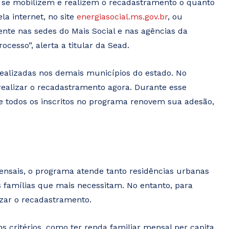
s se mobilizem e realizem o recadastramento o quanto
ela internet, no site
energiasocial.ms.gov.br
, ou
nte nas sedes do Mais Social e nas agências da
cesso”, alerta a titular da Sead.
alizadas nos demais municípios do estado. No
 realizar o recadastramento agora. Durante esse
ue todos os inscritos no programa renovem sua adesão,
sais, o programa atende tanto residências urbanas
as famílias que mais necessitam. No entanto, para
izar o recadastramento.
 critérios, como ter renda familiar mensal per capita