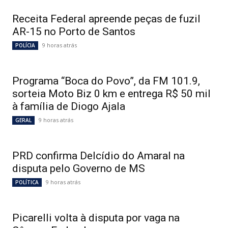
Receita Federal apreende peças de fuzil
AR-15 no Porto de Santos
9 horas atrás
POLÍCIA
Programa “Boca do Povo”, da FM 101.9,
sorteia Moto Biz 0 km e entrega R$ 50 mil
à família de Diogo Ajala
9 horas atrás
GERAL
PRD confirma Delcídio do Amaral na
disputa pelo Governo de MS
9 horas atrás
POLÍTICA
Picarelli volta à disputa por vaga na