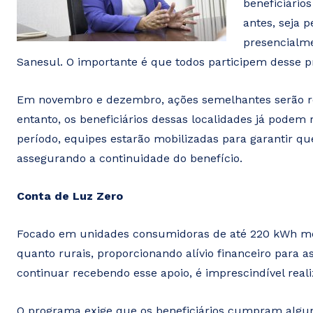
beneficiário
antes, seja p
presencialme
Sanesul. O importante é que todos participem desse pro
Em novembro e dezembro, ações semelhantes serão re
entanto, os beneficiários dessas localidades já podem
período, equipes estarão mobilizadas para garantir q
assegurando a continuidade do benefício.
Conta de Luz Zero
Focado em unidades consumidoras de até 220 kWh men
quanto rurais, proporcionando alívio financeiro para 
continuar recebendo esse apoio, é imprescindível real
O programa exige que os beneficiários cumpram alguns