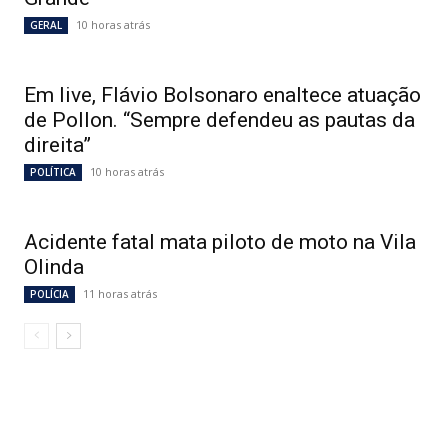
10 horas atrás
GERAL
Em live, Flávio Bolsonaro enaltece atuação
de Pollon. “Sempre defendeu as pautas da
direita”
10 horas atrás
POLÍTICA
Acidente fatal mata piloto de moto na Vila
Olinda
11 horas atrás
POLÍCIA