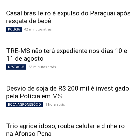
Casal brasileiro é expulso do Paraguai após
resgate de bebê
42 minutos atrás
POLÍCIA
TRE-MS não terá expediente nos dias 10 e
11 de agosto
55 minutos atrás
DESTAQUE
Desvio de soja de R$ 200 mil é investigado
pela Polícia em MS
1 hora atrás
BOCA AGRONEGÓCIO
Trio agride idoso, rouba celular e dinheiro
na Afonso Pena