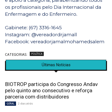
e apoio à categoria, parabenizando todos
os profissionais pelo Dia Internacional da
Enfermagem e do Enfermeiro.
Gabinete: (67) 3316-1645
Instagram: @vereadordrjamall
Facebook: vereadorjamalmohamedsalem
CATEGORIAS:
POLÍTICA
Últimas Notícias
BIOTROP participa do Congresso Andav
pelo quinto ano consecutivo e reforça
parceria com distribuidores
2 dias atrás
GERAL