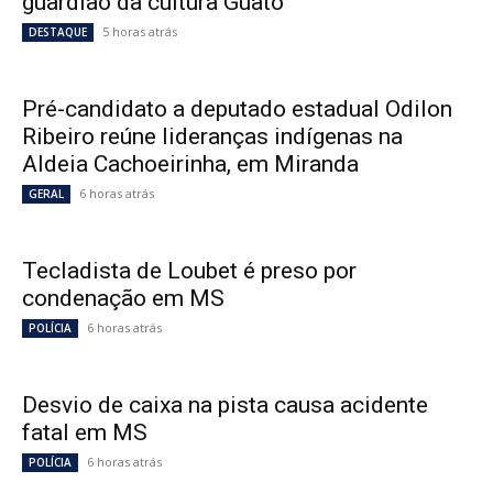
guardião da cultura Guató
5 horas atrás
DESTAQUE
Pré-candidato a deputado estadual Odilon
Ribeiro reúne lideranças indígenas na
Aldeia Cachoeirinha, em Miranda
6 horas atrás
GERAL
Tecladista de Loubet é preso por
condenação em MS
6 horas atrás
POLÍCIA
Desvio de caixa na pista causa acidente
fatal em MS
6 horas atrás
POLÍCIA