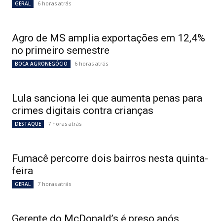
6 horas atrás
GERAL
Agro de MS amplia exportações em 12,4%
no primeiro semestre
6 horas atrás
BOCA AGRONEGÓCIO
Lula sanciona lei que aumenta penas para
crimes digitais contra crianças
7 horas atrás
DESTAQUE
Fumacê percorre dois bairros nesta quinta-
feira
7 horas atrás
GERAL
Gerente do McDonald’s é preso após