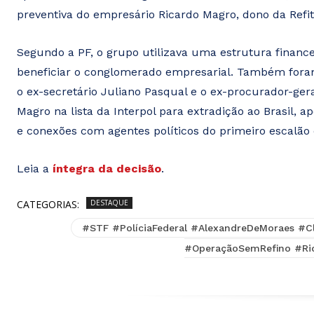
preventiva do empresário Ricardo Magro, dono da Refit
Segundo a PF, o grupo utilizava uma estrutura financei
beneficiar o conglomerado empresarial. Também fora
o ex-secretário Juliano Pasqual e o ex-procurador-ge
Magro na lista da Interpol para extradição ao Brasil, ap
e conexões com agentes políticos do primeiro escalão
Leia a
íntegra da decisão
.
CATEGORIAS:
DESTAQUE
#STF #PolíciaFederal #AlexandreDeMoraes #Cl
#OperaçãoSemRefino #Ri