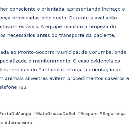
her consciente e orientada, apresentando inchaço e
beça provocadas pelo susto. Durante a avaliação
 estavam estáveis. A equipe realizou a limpeza do
ros necessários antes do transporte da paciente.
hada ao Pronto-Socorro Municipal de Corumbá, onde
ecializada e monitoramento. O caso evidencia os
ões remotas do Pantanal e reforça a orientação do
 animais silvestres evitem procedimentos caseiros e
lefone 193.
PortoDaManga #MatoGrossoDoSul #Resgate #Segurança
es #Jornalismo