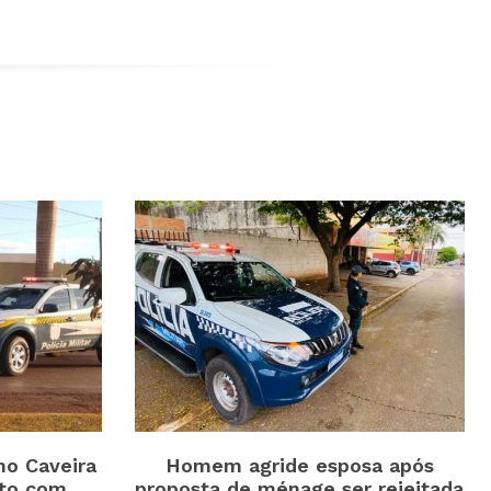
o Caveira
Homem agride esposa após
nto com
proposta de ménage ser rejeitada