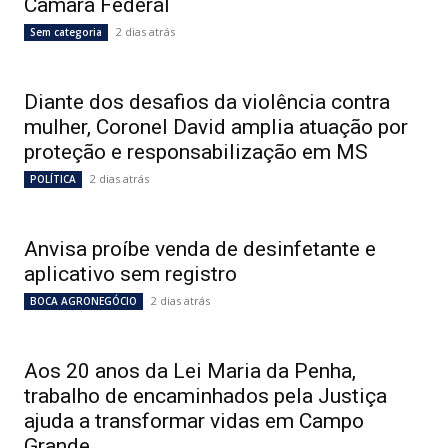
Câmara Federal
2 dias atrás
Sem categoria
Diante dos desafios da violência contra
mulher, Coronel David amplia atuação por
proteção e responsabilização em MS
2 dias atrás
POLÍTICA
Anvisa proíbe venda de desinfetante e
aplicativo sem registro
2 dias atrás
BOCA AGRONEGÓCIO
Aos 20 anos da Lei Maria da Penha,
trabalho de encaminhados pela Justiça
ajuda a transformar vidas em Campo
Grande