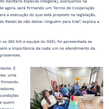
ito Sanitário Especial Indígena), avançamos na
r de agora, será firmando um Termo de Cooperação
para a execução do que está proposto na legislação.
Riedel de não deixar ninguém para trás”, explica a
m os 262 AIS e equipe do DSEI, foi apresentada as
ambém a importância de cada um no atendimento da
grossenses.
tante. É
enas, uma
, firmando
radores.
 condições
a e quem