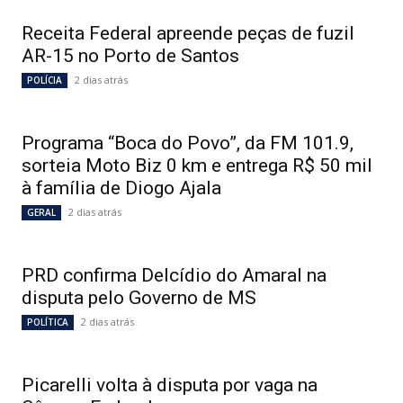
Receita Federal apreende peças de fuzil
AR-15 no Porto de Santos
2 dias atrás
POLÍCIA
Programa “Boca do Povo”, da FM 101.9,
sorteia Moto Biz 0 km e entrega R$ 50 mil
à família de Diogo Ajala
2 dias atrás
GERAL
PRD confirma Delcídio do Amaral na
disputa pelo Governo de MS
2 dias atrás
POLÍTICA
Picarelli volta à disputa por vaga na