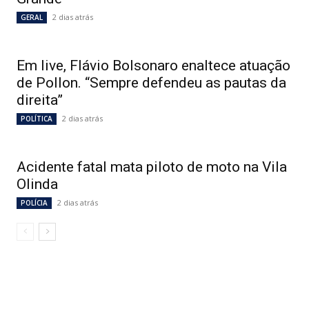
2 dias atrás
GERAL
Em live, Flávio Bolsonaro enaltece atuação
de Pollon. “Sempre defendeu as pautas da
direita”
2 dias atrás
POLÍTICA
Acidente fatal mata piloto de moto na Vila
Olinda
2 dias atrás
POLÍCIA