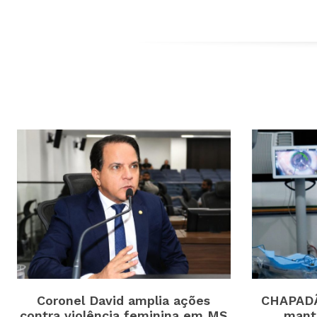
Coronel David amplia ações
CHAPADÃ
contra violência feminina em MS
mant