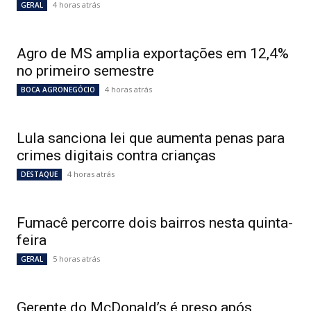
4 horas atrás
GERAL
Agro de MS amplia exportações em 12,4%
no primeiro semestre
4 horas atrás
BOCA AGRONEGÓCIO
Lula sanciona lei que aumenta penas para
crimes digitais contra crianças
4 horas atrás
DESTAQUE
Fumacê percorre dois bairros nesta quinta-
feira
5 horas atrás
GERAL
Gerente do McDonald’s é preso após