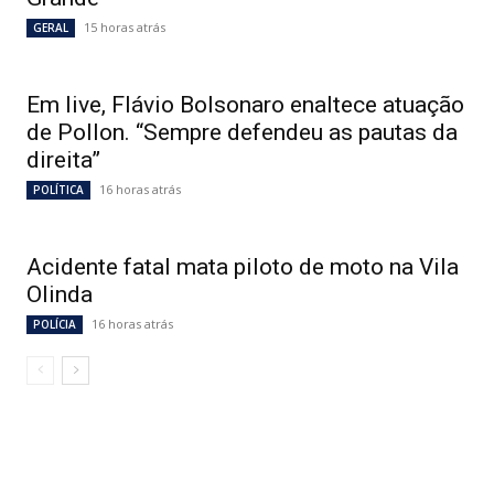
15 horas atrás
GERAL
Em live, Flávio Bolsonaro enaltece atuação
de Pollon. “Sempre defendeu as pautas da
direita”
16 horas atrás
POLÍTICA
Acidente fatal mata piloto de moto na Vila
Olinda
16 horas atrás
POLÍCIA