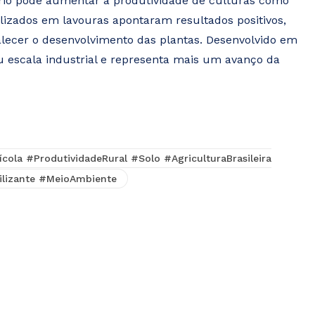
ário pode aumentar a produtividade de culturas como
alizados em lavouras apontaram resultados positivos,
alecer o desenvolvimento das plantas. Desenvolvido em
ou escala industrial e representa mais um avanço da
ola #ProdutividadeRural #Solo #AgriculturaBrasileira
lizante #MeioAmbiente