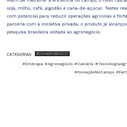
Além de melhorar a eficiência no campo, o novo calc
soja, milho, café, algodão e cana-de-açúcar. Testes re
com potencial para reduzir operações agrícolas e fort
parceria com a iniciativa privada, o produto já alcanç
pesquisa brasileira voltada ao agronegócio.
CATEGORIAS:
BOCA AGRONEGÓCIO
#Embrapa #Agronegócio #Calcário #TecnologiaAgríc
#InovaçãoNoCampo #Ferti