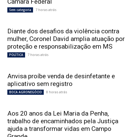
Câmara Federal
7 horas atrás
Sem categoria
Diante dos desafios da violência contra
mulher, Coronel David amplia atuação por
proteção e responsabilização em MS
7 horas atrás
POLÍTICA
Anvisa proíbe venda de desinfetante e
aplicativo sem registro
8 horas atrás
BOCA AGRONEGÓCIO
Aos 20 anos da Lei Maria da Penha,
trabalho de encaminhados pela Justiça
ajuda a transformar vidas em Campo
Grande