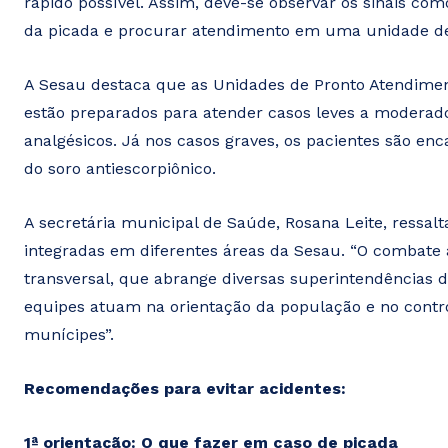
rápido possível. Assim, deve-se observar os sinais com
da picada e procurar atendimento em uma unidade de
A Sesau destaca que as Unidades de Pronto Atendimen
estão preparados para atender casos leves a modera
analgésicos. Já nos casos graves, os pacientes são en
do soro antiescorpiônico.
A secretária municipal de Saúde, Rosana Leite, ressa
integradas em diferentes áreas da Sesau. “O combate
transversal, que abrange diversas superintendências d
equipes atuam na orientação da população e no contro
munícipes”.
Recomendações para evitar acidentes:
1ª orientação: O que fazer em caso de picada