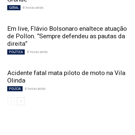
8 horas atrás
GERAL
Em live, Flávio Bolsonaro enaltece atuação
de Pollon. “Sempre defendeu as pautas da
direita”
8 horas atrás
POLÍTICA
Acidente fatal mata piloto de moto na Vila
Olinda
8 horas atrás
POLÍCIA