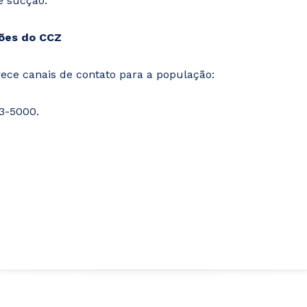
ize sucção.
ações do CCZ
erece canais de contato para a população:
313-5000.