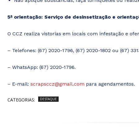
Não aplique substâncias, faça torniquetes ou real
5ª orientação: Serviço de desinsetização e orient
O CCZ realiza vistorias em locais com infestação e of
– Telefones: (67) 2020-1796, (67) 2020-1802 ou (67) 3
– WhatsApp: (67) 2020-1796.
– E-mail:
scrapsccz@gmail.com
para agendamentos.
CATEGORIAS:
DESTAQUE