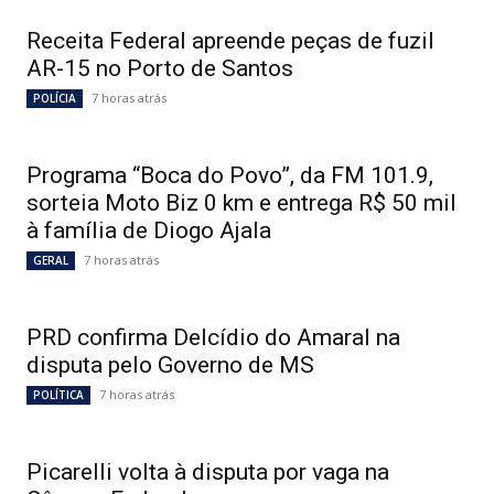
Receita Federal apreende peças de fuzil
AR-15 no Porto de Santos
7 horas atrás
POLÍCIA
Programa “Boca do Povo”, da FM 101.9,
sorteia Moto Biz 0 km e entrega R$ 50 mil
à família de Diogo Ajala
7 horas atrás
GERAL
PRD confirma Delcídio do Amaral na
disputa pelo Governo de MS
7 horas atrás
POLÍTICA
Picarelli volta à disputa por vaga na