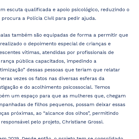
m escuta qualificada e apoio psicológico, reduzindo o
rocura a Polícia Civil para pedir ajuda.
salas também são equipadas de forma a permitir que
 realizado o depoimento especial de crianças e
escentes vítimas, atendidas por profissionais de
rança pública capacitados, impedindo a
itimização” dessas pessoas que teriam que relatar
eras vezes os fatos nas diversas esferas da
stigação e do acolhimento psicossocial. Temos
bém um espaço para que as mulheres que, chegam
panhadas de filhos pequenos, possam deixar essas
nças próximas, ao “alcance dos olhos”, permitindo
responsável pelo projeto, Christiane Grossi.
 em 2019. Desde então, o projeto tem se consolidado