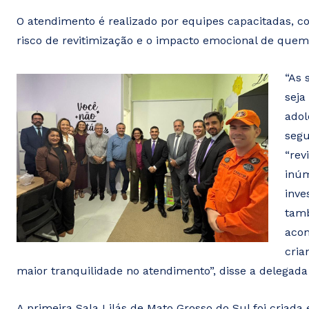
O atendimento é realizado por equipes capacitadas, co
risco de revitimização e o impacto emocional de quem p
“As 
seja
adol
segu
“rev
inúm
inve
tam
acom
cria
maior tranquilidade no atendimento”, disse a delegada 
A primeira Sala Lilás de Mato Grosso do Sul foi criada