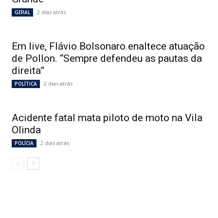
2 dias atrás
GERAL
Em live, Flávio Bolsonaro enaltece atuação
de Pollon. “Sempre defendeu as pautas da
direita”
2 dias atrás
POLÍTICA
Acidente fatal mata piloto de moto na Vila
Olinda
2 dias atrás
POLÍCIA