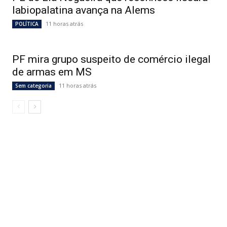
labiopalatina avança na Alems
11 horas atrás
POLÍTICA
PF mira grupo suspeito de comércio ilegal
de armas em MS
11 horas atrás
Sem categoria