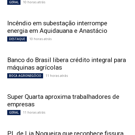
10 horas atrás
GERAL
Incêndio em subestação interrompe
energia em Aquidauana e Anastácio
10 horas atrás
DESTAQUE
Banco do Brasil libera crédito integral para
máquinas agrícolas
11 horas atrás
BOCA AGRONEGÓCIO
Super Quarta aproxima trabalhadores de
empresas
11 horas atrás
GERAL
PL de Lia Nogueira que reconhece fissura