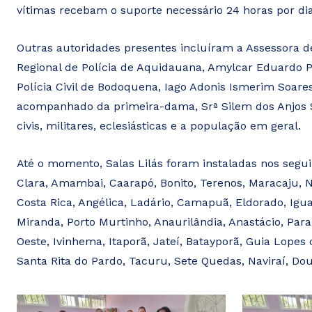
vítimas recebam o suporte necessário 24 horas por dia
Outras autoridades presentes incluíram a Assessora de
Regional de Polícia de Aquidauana, Amylcar Eduardo P
Polícia Civil de Bodoquena, Iago Adonis Ismerim Soares
acompanhado da primeira-dama, Srª Silem dos Anjos S
civis, militares, eclesiásticas e a população em geral.
Até o momento, Salas Lilás foram instaladas nos segui
Clara, Amambai, Caarapó, Bonito, Terenos, Maracaju, N
Costa Rica, Angélica, Ladário, Camapuã, Eldorado, Igu
Miranda, Porto Murtinho, Anaurilândia, Anastácio, Paran
Oeste, Ivinhema, Itaporã, Jateí, Batayporã, Guia Lopes 
Santa Rita do Pardo, Tacuru, Sete Quedas, Naviraí, Do