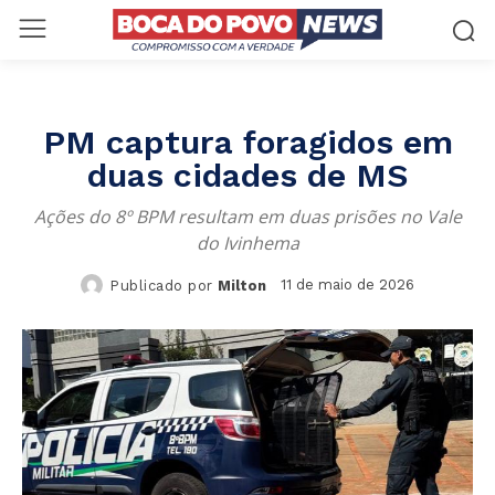
PM captura foragidos em
duas cidades de MS
Ações do 8º BPM resultam em duas prisões no Vale
do Ivinhema
11 de maio de 2026
Publicado por
Milton