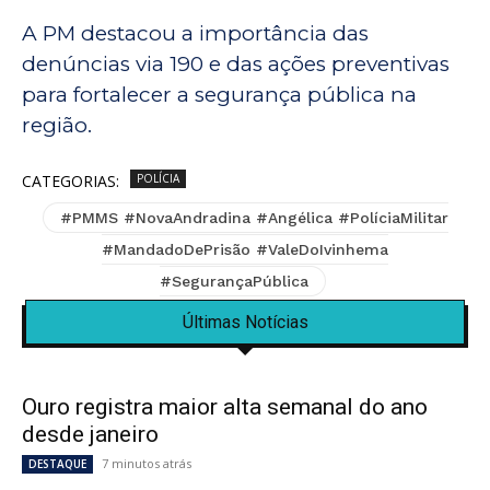
A PM destacou a importância das
denúncias via 190 e das ações preventivas
para fortalecer a segurança pública na
região.
CATEGORIAS:
POLÍCIA
#PMMS #NovaAndradina #Angélica #PolíciaMilitar
#MandadoDePrisão #ValeDoIvinhema
#SegurançaPública
Últimas Notícias
Ouro registra maior alta semanal do ano
desde janeiro
7 minutos atrás
DESTAQUE