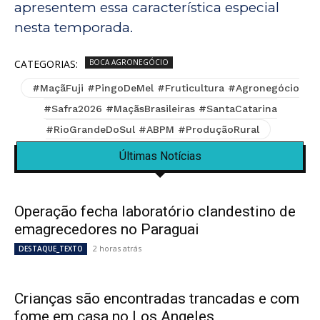
apresentem essa característica especial
nesta temporada.
CATEGORIAS:
BOCA AGRONEGÓCIO
#MaçãFuji #PingoDeMel #Fruticultura #Agronegócio
#Safra2026 #MaçãsBrasileiras #SantaCatarina
#RioGrandeDoSul #ABPM #ProduçãoRural
Últimas Notícias
Operação fecha laboratório clandestino de
emagrecedores no Paraguai
2 horas atrás
DESTAQUE_TEXTO
Crianças são encontradas trancadas e com
fome em casa no Los Angeles