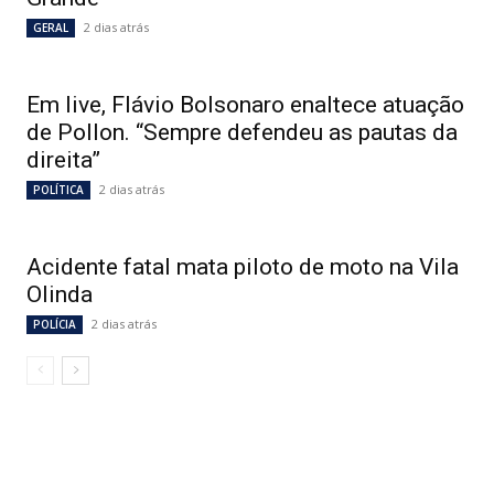
2 dias atrás
GERAL
Em live, Flávio Bolsonaro enaltece atuação
de Pollon. “Sempre defendeu as pautas da
direita”
2 dias atrás
POLÍTICA
Acidente fatal mata piloto de moto na Vila
Olinda
2 dias atrás
POLÍCIA