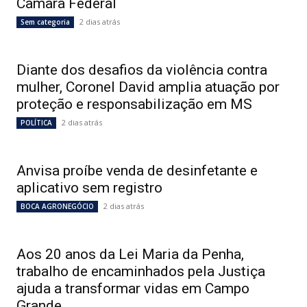
Câmara Federal
2 dias atrás
Sem categoria
Diante dos desafios da violência contra
mulher, Coronel David amplia atuação por
proteção e responsabilização em MS
2 dias atrás
POLÍTICA
Anvisa proíbe venda de desinfetante e
aplicativo sem registro
2 dias atrás
BOCA AGRONEGÓCIO
Aos 20 anos da Lei Maria da Penha,
trabalho de encaminhados pela Justiça
ajuda a transformar vidas em Campo
Grande