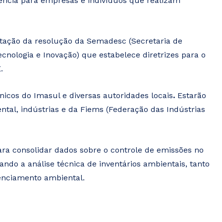
iência para empresas e indivíduos que realizam
tação da resolução da Semadesc (Secretaria de
cnologia e Inovação) que estabelece diretrizes para o
.
nicos do Imasul e diversas autoridades locais
.
Estarão
tal, indústrias e da Fiems (Federação das Indústrias
a consolidar dados sobre o controle de emissões no
ando a análise técnica de inventários ambientais, tanto
cenciamento ambiental.