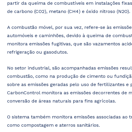
partir da queima de combustíveis em instalações fixa
de carbono (CO2), metano (CH4) e óxido nitroso (N2O).
A combustão móvel, por sua vez, refere-se às emissõ
automóveis e caminhões, devido à queima de combustí
monitora emissões fugitivas, que são vazamentos aci
refrigeração ou gasodutos.
No setor industrial, são acompanhadas emissões resul
combustão, como na produção de cimento ou fundição d
sobre as emissões geradas pelo uso de fertilizantes e
CarbonControl monitora as emissões decorrentes de 
conversão de áreas naturais para fins agrícolas.
O sistema também monitora emissões associadas ao tra
como compostagem e aterros sanitários.