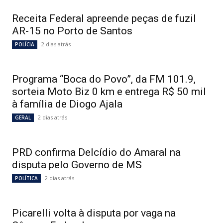
Receita Federal apreende peças de fuzil
AR-15 no Porto de Santos
2 dias atrás
POLÍCIA
Programa “Boca do Povo”, da FM 101.9,
sorteia Moto Biz 0 km e entrega R$ 50 mil
à família de Diogo Ajala
2 dias atrás
GERAL
PRD confirma Delcídio do Amaral na
disputa pelo Governo de MS
2 dias atrás
POLÍTICA
Picarelli volta à disputa por vaga na