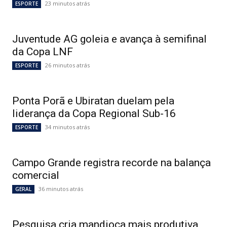
23 minutos atrás
ESPORTE
Juventude AG goleia e avança à semifinal
da Copa LNF
26 minutos atrás
ESPORTE
Ponta Porã e Ubiratan duelam pela
liderança da Copa Regional Sub-16
34 minutos atrás
ESPORTE
Campo Grande registra recorde na balança
comercial
36 minutos atrás
GERAL
Pesquisa cria mandioca mais produtiva