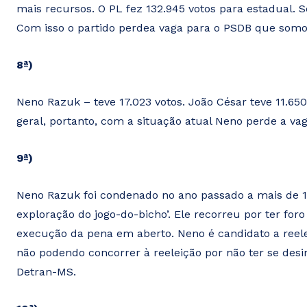
mais recursos. O PL fez 132.945 votos para estadual. S
Com isso o partido perdea vaga para o PSDB que somo
8ª)
Neno Razuk – teve 17.023 votos. João César teve 11.65
geral, portanto, com a situação atual Neno perde a v
9ª)
Neno Razuk foi condenado no ano passado a mais de 15
exploração do jogo-do-bicho’. Ele recorreu por ter for
execução da pena em aberto. Neno é candidato a reel
não podendo concorrer à reeleição por não ter se desi
Detran-MS.