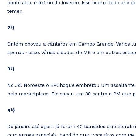
ponto alto, máximo do inverno. Isso ocorre todo ano 
temer.
2ª)
Ontem choveu a cântaros em Campo Grande. Vários luga
apenas nosso. Várias cidades de MS e em outros estad
3ª)
No Jd. Noroeste o BPChoque embretou um assaltante 
pelo marketplace, Ele sacou um 38 contra a PM que pa
4ª)
De janeiro até agora já foram 42 bandidos que litera
com armas especiais, bandido que troca tiros com PM