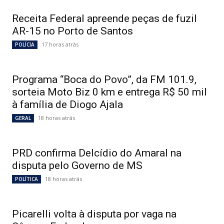
Receita Federal apreende peças de fuzil
AR-15 no Porto de Santos
17 horas atrás
POLÍCIA
Programa “Boca do Povo”, da FM 101.9,
sorteia Moto Biz 0 km e entrega R$ 50 mil
à família de Diogo Ajala
18 horas atrás
GERAL
PRD confirma Delcídio do Amaral na
disputa pelo Governo de MS
18 horas atrás
POLÍTICA
Picarelli volta à disputa por vaga na