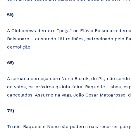
5ª)
A Globonews deu um “pega” no Flávio Bolsonaro demol
Bolsonaro – custando 161 milhões, patrocinado pelo Ba
demolição.
6ª)
A semana começa com Neno Razuk, do PL, não sendo 
de votos, na próxima quinta-feira. Raquelle Lisboa, esp
cancelados. Assume na vaga João Cesar Matogrosso, 
7ª)
Trutis, Raquele e Neno não podem mais recorrer porqu