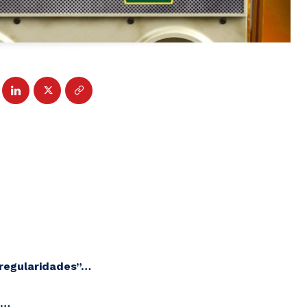
rregularidades”…
s…