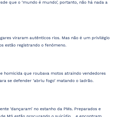
desde que o ‘mundo é mundo’, portanto, não há nada a
res viraram autênticos rios. Mas não é um privilégio
os estão registrando o fenômeno.
e homicida que roubava motos atraindo vendedores
ra se defender ‘abriu fogo’ matando o ladrão.
lmente ‘dançaram’ no estanho da PMs. Preparados e
 de MS estão procurando o suicídio… e encontram.