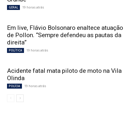
19 horas atrás
GERAL
Em live, Flávio Bolsonaro enaltece atuação
de Pollon. “Sempre defendeu as pautas da
direita”
19 horas atrás
POLÍTICA
Acidente fatal mata piloto de moto na Vila
Olinda
19 horas atrás
POLÍCIA