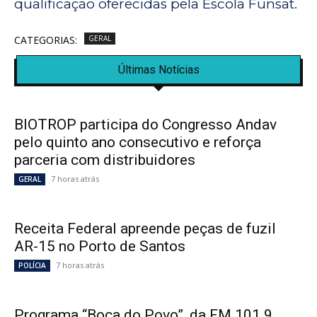
qualificação oferecidas pela Escola Funsat.
CATEGORIAS:
GERAL
Últimas Notícias
BIOTROP participa do Congresso Andav
pelo quinto ano consecutivo e reforça
parceria com distribuidores
7 horas atrás
GERAL
Receita Federal apreende peças de fuzil
AR-15 no Porto de Santos
7 horas atrás
POLÍCIA
Programa “Boca do Povo”, da FM 101.9,