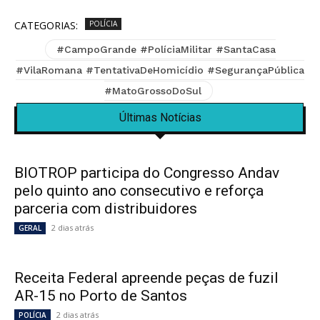
CATEGORIAS:
POLÍCIA
#CampoGrande #PolíciaMilitar #SantaCasa
#VilaRomana #TentativaDeHomicídio #SegurançaPública
#MatoGrossoDoSul
Últimas Notícias
BIOTROP participa do Congresso Andav
pelo quinto ano consecutivo e reforça
parceria com distribuidores
2 dias atrás
GERAL
Receita Federal apreende peças de fuzil
AR-15 no Porto de Santos
2 dias atrás
POLÍCIA