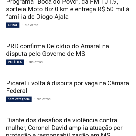
Programa “Boca do Povo”, da FM 101.9,
sorteia Moto Biz 0 km e entrega R$ 50 mil à
família de Diogo Ajala
1 dia atrás
GERAL
PRD confirma Delcídio do Amaral na
disputa pelo Governo de MS
1 dia atrás
POLÍTICA
Picarelli volta à disputa por vaga na Câmara
Federal
1 dia atrás
Sem categoria
Diante dos desafios da violência contra
mulher, Coronel David amplia atuação por
proteção e responsabilização em MS