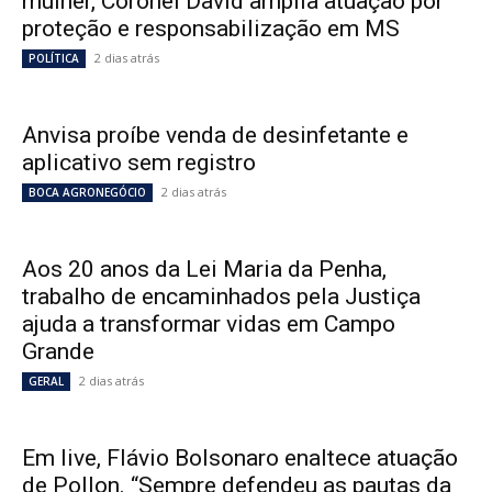
mulher, Coronel David amplia atuação por
proteção e responsabilização em MS
2 dias atrás
POLÍTICA
Anvisa proíbe venda de desinfetante e
aplicativo sem registro
2 dias atrás
BOCA AGRONEGÓCIO
Aos 20 anos da Lei Maria da Penha,
trabalho de encaminhados pela Justiça
ajuda a transformar vidas em Campo
Grande
2 dias atrás
GERAL
Em live, Flávio Bolsonaro enaltece atuação
de Pollon. “Sempre defendeu as pautas da