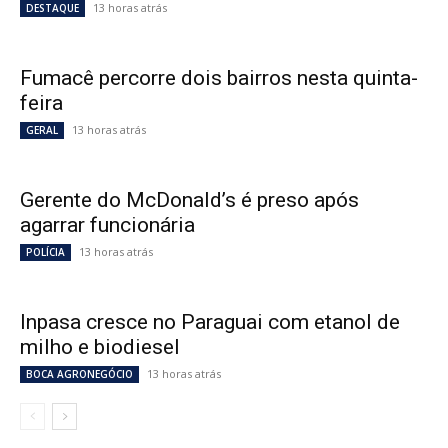
13 horas atrás
DESTAQUE
Fumacê percorre dois bairros nesta quinta-
feira
13 horas atrás
GERAL
Gerente do McDonald’s é preso após
agarrar funcionária
13 horas atrás
POLÍCIA
Inpasa cresce no Paraguai com etanol de
milho e biodiesel
13 horas atrás
BOCA AGRONEGÓCIO