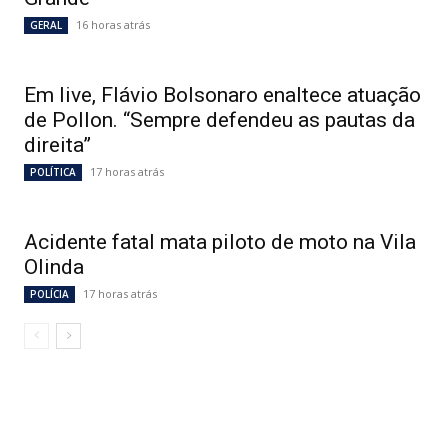
16 horas atrás
GERAL
Em live, Flávio Bolsonaro enaltece atuação
de Pollon. “Sempre defendeu as pautas da
direita”
17 horas atrás
POLÍTICA
Acidente fatal mata piloto de moto na Vila
Olinda
17 horas atrás
POLÍCIA