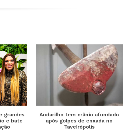
e grandes
Andarilho tem crânio afundado
o e bate
após golpes de enxada no
ação
Taveirópolis