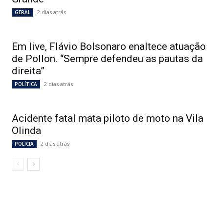
2 dias atrás
GERAL
Em live, Flávio Bolsonaro enaltece atuação
de Pollon. “Sempre defendeu as pautas da
direita”
2 dias atrás
POLÍTICA
Acidente fatal mata piloto de moto na Vila
Olinda
2 dias atrás
POLÍCIA