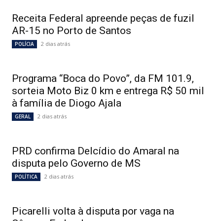
Receita Federal apreende peças de fuzil
AR-15 no Porto de Santos
2 dias atrás
POLÍCIA
Programa “Boca do Povo”, da FM 101.9,
sorteia Moto Biz 0 km e entrega R$ 50 mil
à família de Diogo Ajala
2 dias atrás
GERAL
PRD confirma Delcídio do Amaral na
disputa pelo Governo de MS
2 dias atrás
POLÍTICA
Picarelli volta à disputa por vaga na