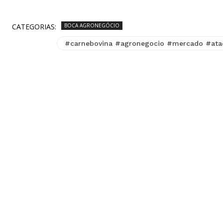
CATEGORIAS:
BOCA AGRONEGÓCIO
#carnebovina #agronegocio #mercado #ata