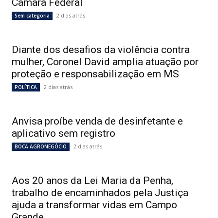
Câmara Federal
2 dias atrás
Sem categoria
Diante dos desafios da violência contra
mulher, Coronel David amplia atuação por
proteção e responsabilização em MS
2 dias atrás
POLÍTICA
Anvisa proíbe venda de desinfetante e
aplicativo sem registro
2 dias atrás
BOCA AGRONEGÓCIO
Aos 20 anos da Lei Maria da Penha,
trabalho de encaminhados pela Justiça
ajuda a transformar vidas em Campo
Grande