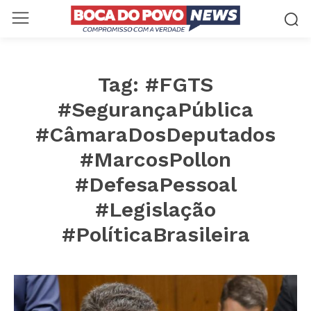
Tag:
#FGTS
#SegurançaPública
#CâmaraDosDeputados
#MarcosPollon
#DefesaPessoal
#Legislação
#PolíticaBrasileira