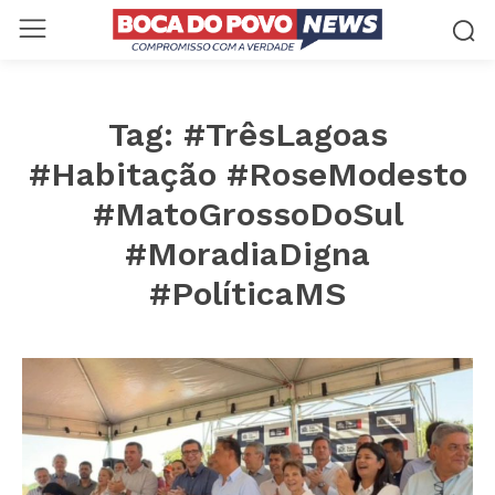
Tag:
#TrêsLagoas
#Habitação #RoseModesto
#MatoGrossoDoSul
#MoradiaDigna
#PolíticaMS