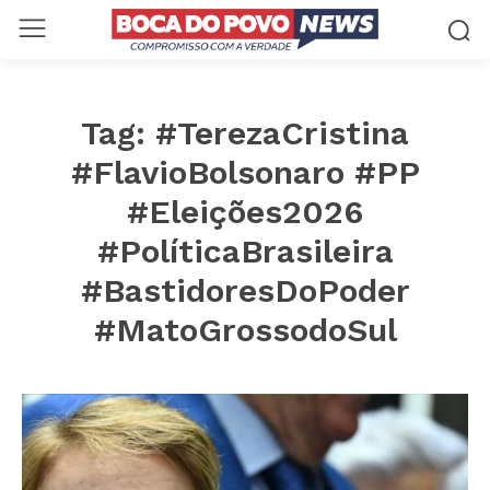
Tag:
#TerezaCristina
#FlavioBolsonaro #PP
#Eleições2026
#PolíticaBrasileira
#BastidoresDoPoder
#MatoGrossodoSul