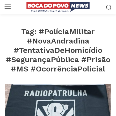
Tag:
#PolíciaMilitar
#NovaAndradina
#TentativaDeHomicídio
#SegurançaPública #Prisão
#MS #OcorrênciaPolicial