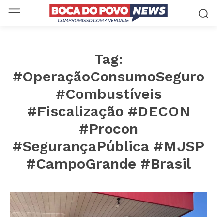
Tag:
#OperaçãoConsumoSeguro
#Combustíveis
#Fiscalização #DECON
#Procon
#SegurançaPública #MJSP
#CampoGrande #Brasil