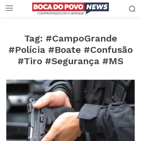
Tag:
#CampoGrande
#Polícia #Boate #Confusão
#Tiro #Segurança #MS