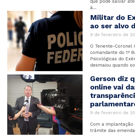
que pode salvar até 
à...
Militar do E
ao ser alvo 
9 de fevereiro de 2
O Tenente-Coronel 
comandante do 1º B
Psicológicas do Exér
desmaiou quando sou
Gerson diz 
online vai d
transparênc
parlamentar
9 de fevereiro de 2
Com a implantação 
trâmite das emenda