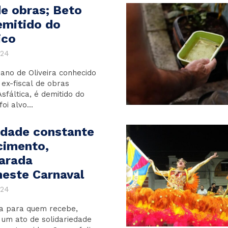
de obras; Beto
emitido do
ico
024
ano de Oliveira conhecido
ex-fiscal de obras
sfáltica, é demitido do
oi alvo...
dade constante
cimento,
arada
neste Carnaval
024
a para quem recebe,
um ato de solidariedade