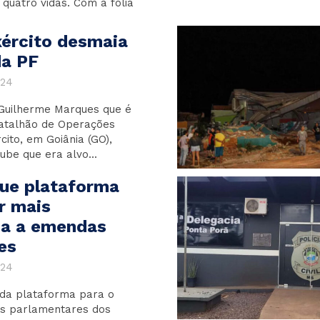
quatro vidas. Com a folia
xército desmaia
da PF
024
Guilherme Marques que é
atalhão de Operações
cito, em Goiânia (GO),
be que era alvo...
que plataforma
ar mais
ia a emendas
es
024
da plataforma para o
s parlamentares dos