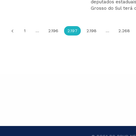
deputados estaduai
Grosso do Sul terá o
1
...
2.196
2.197
2.198
...
2.268